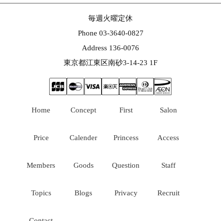
毎週火曜定休
Phone 03-3640-0827
Address 136-0076
東京都江東区南砂3-14-23 1F
Home
Concept
First
Salon
Price
Calender
Princess
Access
Members
Goods
Question
Staff
Topics
Blogs
Privacy
Recruit
Contact