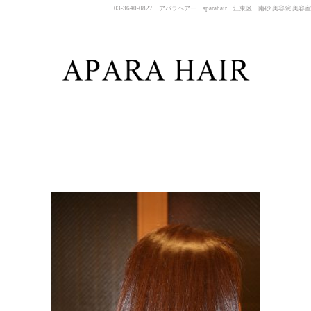
03-3640-0827 アパラヘアー aparahair 江東区 南砂 美容院 美容室